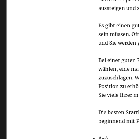
aussteigen und 
Es gibt einen g
sein müssen. Of
und Sie werden 
Bei einer guten 
wählen, eine ma
zuzuschlagen. Wä
Position zu erhö
Sie viele Ihrer 
Die besten Star
beginnend mit 
A-A