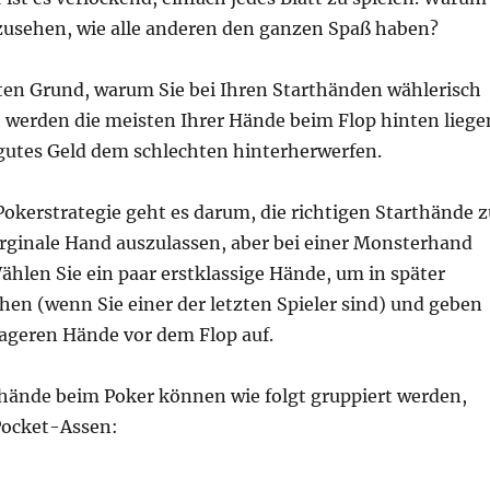
zusehen, wie alle anderen den ganzen Spaß haben?
uten Grund, warum Sie bei Ihren Starthänden wählerisch
t werden die meisten Ihrer Hände beim Flop hinten liege
gutes Geld dem schlechten hinterherwerfen.
Pokerstrategie geht es darum, die richtigen Starthände z
rginale Hand auszulassen, aber bei einer Monsterhand
hlen Sie ein paar erstklassige Hände, um in später
hen (wenn Sie einer der letzten Spieler sind) und geben
mageren Hände vor dem Flop auf.
thände beim Poker können wie folgt gruppiert werden,
Pocket-Assen: