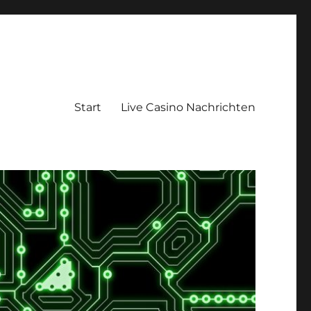
Start
Live Casino Nachrichten