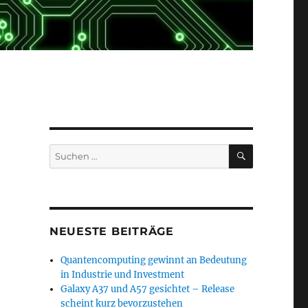
SUCHEN
Suchen
nach:
NEUESTE BEITRÄGE
Quantencomputing gewinnt an Bedeutung
in Industrie und Investment
Galaxy A37 und A57 gesichtet – Release
scheint kurz bevorzustehen