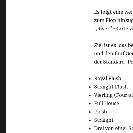
Es folgt eine we
zum Flop hinzuge
„River“-Karte z
Ziel ist es, das
und den fünf Ge
der Standard-Po
Royal Flush
Straight Flush
Vierling (Four o
Full House
Flush
Straight
Drei von einer S