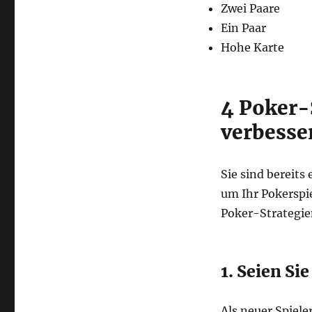
Zwei Paare
Ein Paar
Hohe Karte
4 Poker-
verbesse
Sie sind bereits
um Ihr Pokerspie
Poker-Strategien
1. Seien Si
Als neuer Spiele