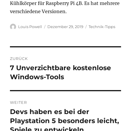
Kühlkörper für Raspberry Pi 4B. Es hat mehrere
verschiedene Versionen.
Autor
Veröffentlicht
Kategorien
Louis Powell
Dezember 29, 2019
Technik-Tipps
am
Beitragsnavigation
ZURÜCK
7 Unverzichtbare kostenlose
Vorheriger
Beitrag:
Windows-Tools
WEITER
Devs haben es bei der
Nächster
Beitrag:
Playstation 5 besonders leicht,
Spiele zu entwickeln