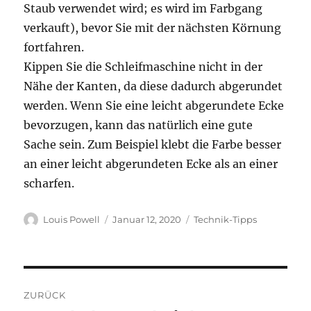
Staub verwendet wird; es wird im Farbgang
verkauft), bevor Sie mit der nächsten Körnung
fortfahren.
Kippen Sie die Schleifmaschine nicht in der
Nähe der Kanten, da diese dadurch abgerundet
werden. Wenn Sie eine leicht abgerundete Ecke
bevorzugen, kann das natürlich eine gute
Sache sein. Zum Beispiel klebt die Farbe besser
an einer leicht abgerundeten Ecke als an einer
scharfen.
Autor
Veröffentlicht
Kategorien
Louis Powell
Januar 12, 2020
Technik-Tipps
am
Beitragsnavigation
ZURÜCK